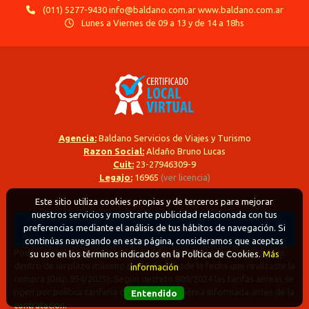
(011) 5277-9430 info@baldano.com.ar www.baldano.com.ar
Lunes a Viernes de 09 a 13 y de 14 a 18hs
Agencia:
Baldano Servicios de Viajes y Turismo
Razon Social:
Aldaño Bruno Lucas
Cuit:
23-27946309-9
Legajo:
16965
(ver licencia)
Este sitio utiliza cookies propias y de terceros para mejorar
nuestros servicios y mostrarte publicidad relacionada con tus
preferencias mediante el análisis de tus hábitos de navegación. Si
Boton de arrepentimiento
continúas navegando en esta página, consideramos que aceptas
Podés cancelar tus compras realizadas de forma online o telefonica
su uso en los términos indicados en la Política de Cookies.
Más
dentro de un plazo máximo de 10 días desde la fecha que realizaste la
información
compra (Disp.954/2025). Según decreto 809/2024 las tarifas aéreas se
rigen por política tarifaria de la compañía aérea informada antes de la
Entendido
contratación.