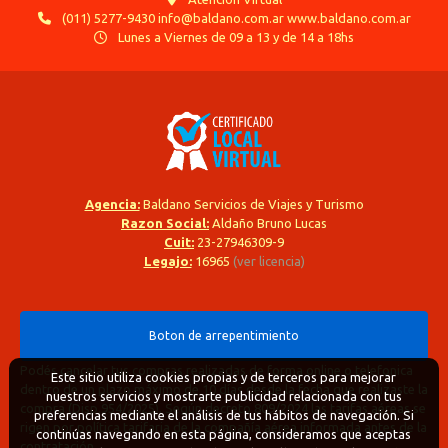
(011) 5277-9430 info@baldano.com.ar www.baldano.com.ar
Lunes a Viernes de 09 a 13 y de 14 a 18hs
Agencia:
Baldano Servicios de Viajes y Turismo
Razon Social:
Aldaño Bruno Lucas
Cuit:
23-27946309-9
Legajo:
16965
(ver licencia)
Boton de arrepentimiento
Podés cancelar tus compras realizadas de forma online o telefonica
Este sitio utiliza cookies propias y de terceros para mejorar
dentro de un plazo máximo de 10 días desde la fecha que realizaste la
nuestros servicios y mostrarte publicidad relacionada con tus
compra (Disp.954/2025). Según decreto 809/2024 las tarifas aéreas se
preferencias mediante el análisis de tus hábitos de navegación. Si
rigen por política tarifaria de la compañía aérea informada antes de la
continúas navegando en esta página, consideramos que aceptas
contratación.