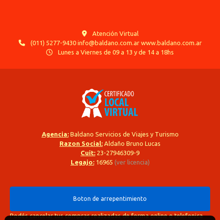
Atención Virtual
(011) 5277-9430 info@baldano.com.ar www.baldano.com.ar
Lunes a Viernes de 09 a 13 y de 14 a 18hs
Agencia:
Baldano Servicios de Viajes y Turismo
Razon Social:
Aldaño Bruno Lucas
Cuit:
23-27946309-9
Legajo:
16965
(ver licencia)
Boton de arrepentimiento
Podés cancelar tus compras realizadas de forma online o telefonica