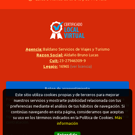
Agencia:
Baldano Servicios de Viajes y Turismo
Razon Social:
Aldaño Bruno Lucas
Cuit:
23-27946309-9
Legajo:
16965
(ver licencia)
Boton de arrepentimiento
Este sitio utiliza cookies propias y de terceros para mejorar
Podés cancelar tus compras realizadas de forma online o telefonica
nuestros servicios y mostrarte publicidad relacionada con tus
dentro de un plazo máximo de 10 días desde la fecha que realizaste la
preferencias mediante el análisis de tus hábitos de navegación. Si
compra (Disp.954/2025). Según decreto 809/2024 las tarifas aéreas se
continúas navegando en esta página, consideramos que aceptas
rigen por política tarifaria de la compañía aérea informada antes de la
su uso en los términos indicados en la Política de Cookies.
Más
contratación.
información
Entendido