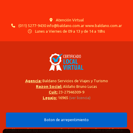
Atención Virtual
(011) 5277-9430 info@baldano.com.ar www.baldano.com.ar
Lunes a Viernes de 09 a 13 y de 14 a 18hs
Agencia:
Baldano Servicios de Viajes y Turismo
Razon Social:
Aldaño Bruno Lucas
Cuit:
23-27946309-9
Legajo:
16965
(ver licencia)
Boton de arrepentimiento
Podés cancelar tus compras realizadas de forma online o telefonica