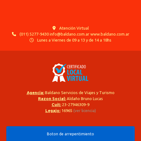
Atención Virtual
(011) 5277-9430 info@baldano.com.ar www.baldano.com.ar
Lunes a Viernes de 09 a 13 y de 14 a 18hs
Agencia:
Baldano Servicios de Viajes y Turismo
Razon Social:
Aldaño Bruno Lucas
Cuit:
23-27946309-9
Legajo:
16965
(ver licencia)
Boton de arrepentimiento